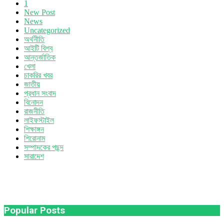
1
New Post
News
Uncategorized
অর্থনীতি
আইটি বিশ্ব
আন্তর্জাতিক
খেলা
চাকরির খবর
জাতীয়
প্রধান সংবাদ
বিনোদন
রাজনীতি
লাইফস্টাইল
শিক্ষাঙ্গন
শিরোনাম
সম্পাদকের পছন্দ
সারাদেশ
Popular Posts