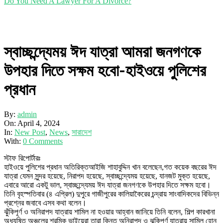
Do You Need A Lawyer For A Divorce?
স্বাচ্ছন্দ্যেময় ঈদ যাত্রা আমরা জনগণকে
উপহার দিতে সক্ষম হবো-হাইওয়ে পুলিশের
প্রধান
By:
admin
On:
April 4, 2024
In:
New Post
,
News
,
সারাদেশ
With:
0 Comments
স্টাফ রিপোর্টারঃ
হাইওয়ে পুলিশের প্রধান অতিরিক্তআইজি শাহাবুদ্দিন খান বলেছেন,গত কয়েক বছরের ঈদ
যাত্রা যেমন সুন্দর হয়েছে, নিরাপদ হয়েছে, স্বাচ্ছন্দ্যেময় হয়েছে, যানজট মুক্ত হয়েছে,
এবারে আরো একটু ভাল, স্বাচ্ছন্দ্যেময় ঈদ যাত্রা জনগণকে উপহার দিতে সক্ষম হবো।
তিনি বৃহস্পতিবার (৪ এপ্রিল) দুপুরে গাজীপুরের কালিয়াকৈরের চন্দ্রায় সাংবাদিকদের বিভিন্ন
প্রশ্নের জবাবে এসব কথা বলেন।
ঝুঁকিপূর্ণ ও অনিরাপদ যাত্রায় শামিল না হওয়ার আহ্বান জানিয়ে তিনি বলেন, শিল্প কারখানা
অধ্যুষিত অঞ্চলের শ্রমিক ভাইয়েরা তারা কিন্তু অনিরাপদ ও ঝুকিপূর্ণ যাত্রায় সামিল হোন