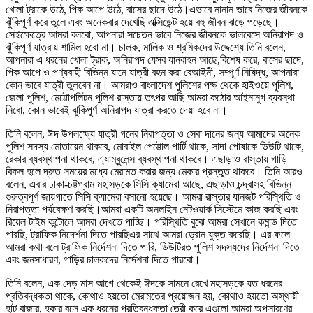
খোলা ট্রাকে উঠে, পিক আপে উঠে, বাসের ছাদে উঠে।এভাবে নানান ভাবে নিজের জীবনকে
ঝুঁকিপূর্ণ করে তুলে এবং অনেকবার দেখেছি এক্সিডেন্ট হয়ে বহু জীবন ঝড়ে পড়েছে।
সেইক্ষেত্রে আমরা বলবো, আপনারা সচেতন ভাবে নিজের জীবনকে ভালবেসে অনিরাপদ ও
ঝুঁকিপূর্ণ যাত্রায় শামিল হবো না। চালক, মালিক ও শ্রমিকদের উদ্দেশ্যে তিনি বলেন,
আপনারা এ ধরনের খোলা ট্রাক, অনিরাপদ যেসব যানবাহন আছে,বিশেষ করে, বাসের ছাদে,
পিক আপে ও পণ্যবাহী বিভিন্ন যানে যাত্রী বহন করা বেআইনী, সম্পূর্ণ নিষিদ্ধ, আপনারা
কোন ভাবে যাত্রী তুলবেন না। আমরাও বাংলাদেশ পুলিশের পক্ষ থেকে হাইওয়ে পুলিশ,
জেলা পুলিশ, মেট্টোপলিটন পুলিশ রাস্তায় তৎপর আছি আমরা কঠোর আইনানুগ ব্যবস্থা
নিবো, কোন ভাবেই ঝুকিপূর্ণ অনিরাপদ যাত্রা করতে দেয়া হবে না।
তিনি বলেন, ঈদ উপলক্ষ্যে যাত্রী গনের নিরাপত্তা ও সেবা দানের জন্য আমাদের অনেক
পুলিশ সদস্য মোতায়েন থাকবে, মোবাইল পেট্টোল পার্টি থাকে, সাদা পোষাকে ডিউটি থাকে,
রেকার ব্যবস্থাপনা থাকবে, এ্যাম্বুলেন্স ব্যবস্থাপনা থাকবে। এছাড়াও রাস্তায় গাড়ি
বিকল হলে দ্রুত সময়ের মধ্যে মেরামত করার জন্য মেকার প্রস্তুত থাকবে। তিনি আরও
বলেন, এবার ঢাকা-চট্টগ্রাম মহাসড়কে সিসি ক্যামেরা আছে, এছাড়াও চন্দ্রাসহ বিভিন্ন
গুরুত্বপূর্ণ জায়গাতে সিসি ক্যামেরা বসানো হয়েছে। আমরা রাস্তার যানজট পরিস্থিতি ও
নিরাপত্তা পর্যবেক্ষণ করছি।আমরা একটি অনলাইন নেটওয়ার্ক সিস্টেমে কাজ করছি এবং
রিয়েল টাইম কন্টোলে আমরা দেখতে পাচ্ছি। পরিস্থিতি বুঝে আমরা সেখানে কমান্ড দিতে
পারছি, ট্রাফিক নিদের্শনা দিতে পারছিএর সাথে আমরা ড্রোন যুক্ত করেছি। এর ফলে
আমরা কথা বলে ট্রাফিক নির্দেশনা দিতে পারি, ডিউটিরত পুলিশ সদস্যদের নির্দেশনা দিতে
এবং জনসাধারণ, গাড়ির চালকদের নির্দেশনা দিতে পারবো।
তিনি বলেন, এক দেড় মাস আগে থেকেই ঈদকে সামনে রেখে মহাসড়কে যত ধরনের
প্রতিবদ্ধকতা থাকে, কোথাও হয়তো মেরামতের প্রয়োজন হয়, কোথাও হয়তো অস্থায়ী
হাট বাজার, হকার বসে এক ধরনের প্রতিবন্ধকতা তৈরী করে এগুলো আমরা অপসারণের