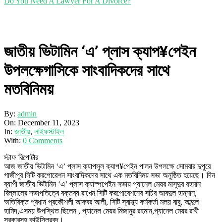
Do You Need A Lawyer For A Divorce?
জাতীয় ভিটামিন ‘এ’ প্লাস ক্যাপ¥পেইন
উপলক্ষেগাসিকে সাংবাদিকদের সাথে
মতবিনিময়
By:
admin
On:
December 11, 2023
In:
জাতীয়
,
লাইফস্টাইল
With:
0 Comments
স্টাফ রিপোর্টার
আজ জাতীয় ভিটামিন ‘এ’ প্লাস ক্যাপসুল ক্যাপ¥পেইন পালন উপলক্ষে সোমবার দুপুরে
গাজীপুর সিটি করপোরেশন সাংবাদিকদের সাথে এক মতবিনিময় সভা অনুষ্ঠিত হয়েছে। দিন
ব্যাপী জাতীয় ভিটামিন ‘এ’ প্লাস ক্যাস্পপেইন সভায় প্যানেল মেয়র মাসুদুর রহমান
বিল্লালের সভাপতিত্বে বক্তব্য রাখেন সিটি করপোরেশনের সচিব আবদুল হান্নান,
অতিরিক্ত প্রধান প্রকৌশলী আকবর আলী, সিটি স্বাস্থ্য কর্মকর্তা মলয় বাবু, আব্দুল
হামিদ,এসময় উপস্থিত ছিলেন , প্যানেল মেয়র মিজানুর রহমান,প্যানেল মেয়র রাখী
সরকারসহ কাউন্সিলরবৃন্দ।