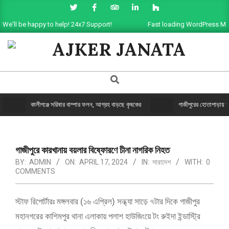
We'll be happy to help! 24x7 Support!
Fast loading WordPress Ma
AJKER
JANATA
কালীগঞ্জে সরিষার বাম্পার ফলন, আগ্রহ বাড়ছে কৃষকের
গাজীপুরের হোতাপাড়ায় যুগ
গাজীপুরে কারখানায় বয়লার বিষ্ফোরণে চীনা নাগরিক নিহত
BY:
ADMIN
ON:
APRIL 17, 2024
IN:
সারাদেশ
WITH:
0
COMMENTS
স্টাফ রিপোর্টারঃ মঙ্গলবার (১৬ এপ্রিল) সন্ধ্যা সাড়ে ৭টার দিকে গাজীপুর
মহানগরের কাশিমপুর থানা এলাকায় পলাশ হাউজিংয়ে টং রুইদা ইন্ডাস্ট্রি