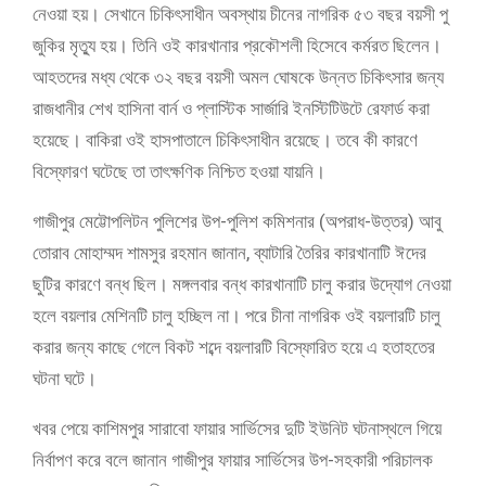
নেওয়া হয়। সেখানে চিকিৎসাধীন অবস্থায় চীনের নাগরিক ৫৩ বছর বয়সী পু
জুকির মৃত্যু হয়। তিনি ওই কারখানার প্রকৌশলী হিসেবে কর্মরত ছিলেন।
আহতদের মধ্য থেকে ৩২ বছর বয়সী অমল ঘোষকে উন্নত চিকিৎসার জন্য
রাজধানীর শেখ হাসিনা বার্ন ও প্লাস্টিক সার্জারি ইনস্টিটিউটে রেফার্ড করা
হয়েছে। বাকিরা ওই হাসপাতালে চিকিৎসাধীন রয়েছে। তবে কী কারণে
বিস্ফোরণ ঘটেছে তা তাৎক্ষণিক নিশ্চিত হওয়া যায়নি।
গাজীপুর মেট্টোপলিটন পুলিশের উপ-পুলিশ কমিশনার (অপরাধ-উত্তর) আবু
তোরাব মোহাম্মদ শামসুর রহমান জানান, ব্যাটারি তৈরির কারখানাটি ঈদের
ছুটির কারণে বন্ধ ছিল। মঙ্গলবার বন্ধ কারখানাটি চালু করার উদ্যোগ নেওয়া
হলে বয়লার মেশিনটি চালু হচ্ছিল না। পরে চীনা নাগরিক ওই বয়লারটি চালু
করার জন্য কাছে গেলে বিকট শব্দে বয়লারটি বিস্ফোরিত হয়ে এ হতাহতের
ঘটনা ঘটে।
খবর পেয়ে কাশিমপুর সারাবো ফায়ার সার্ভিসের দুটি ইউনিট ঘটনাস্থলে গিয়ে
নির্বাপণ করে বলে জানান গাজীপুর ফায়ার সার্ভিসের উপ-সহকারী পরিচালক