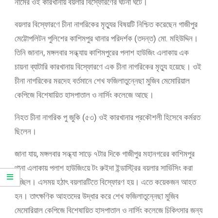
নামের ওই কারখানায় বয়লার বিস্ফোরণের ঘটনা ঘটে।
বয়লার বিস্ফোরণে চীনা নাগরিকের মৃত্যুর বিষয়টি নিশ্চিত করেছেন গাজীপুর
মেট্টোপলিটন পুলিশের কাশিমপুর থানার পরিদর্শক (তদন্ত) মো. মহিউদ্দিন।
তিনি জানান, মঙ্গলবার সন্ধ্যায় কাশিমপুরের পলাশ হাউজিং এলাকায় এক
চায়না ব্যাটারি কারখানায় বিস্ফোরণে এক চীনা নাগরিকের মৃত্যু হয়েছে। ওই
চীনা নাগরিকের মরদেহ বর্তমানে শেখ ফজিলাতুন্নেছা মুজিব মেমোরিয়াল
কেপিজে বিশেষায়িত হাসপাতাল ও নার্সিং কলেজে আছে।
নিহত চীনা নাগরিক পু জুকি (৫৩) ওই কারখানার প্রকৌশলী হিসেবে কর্মরত
ছিলেন।
জানা যায়, মঙ্গলবার সন্ধ্যা সাড়ে ৭টার দিকে গাজীপুর মহানগরের কাশিমপুর
থানা এলাকায় পলাশ হাউজিংয়ে টং রুইদা ইন্ডাস্ট্রির বয়লার সার্ভিসিং করা
হচ্ছিল। এসময় হঠাৎ বয়লারটিতে বিস্ফোরণ হয়। এতে কয়েকজন আহত
হন। তাৎক্ষণিক আহতদের উদ্ধার করে শেখ ফজিলাতুন্নেছা মুজিব
মেমোরিয়াল কেপিজে বিশেষায়িত হাসপাতাল ও নার্সিং কলেজে চিকিৎসার জন্য