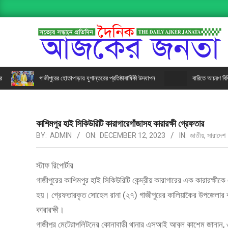
AJKER
গাজীপুরের হোতাপাড়ায় যুগান্তরের প্রতিষ্ঠাবার্ষিকী উদযাপন
বারিতে আচরণ বিধিমালা শীর
JANATA
কাশিমপুর হাই সিকিউরিটি কারাগারেগাঁজাসহ কারারক্ষী গ্রেফতার
BY:
ADMIN
ON:
DECEMBER 12, 2023
IN:
জাতীয়
,
সারাদেশ
স্টাফ রিপোর্টার
গাজীপুরের কাশিমপুর হাই সিকিউরিটি কেন্দ্রীয় কারাগারের এক কারারক্ষ
হয়। গ্রেফতারকৃত সোহেল রানা (২৭) গাজীপুরের কালিয়াকৈর উপজেলার বড়
কারারক্ষী।
গাজীপুর মেট্রোপলিটনের কোনাবাড়ী থানার এসআই আবুল কাশেম জানান, ৩-৪