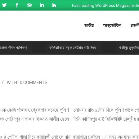
Fast loading WordPress Magazine theme wi
জাতীয়
আন্তর্জাতিক
রাজন
্ষক প্রশিক্ষণ
কালিয়াকৈরে সড়ক দুর্ঘটনায় নারী নিহত
গাজীপুর মুক্তদিবস পালি
WITH:
0 COMMENTS
ীকে এক কেজি গাঁজাসহ গ্রেফতার করেছে পুলিশ। সোমবার রাত ১১টার দিকে পুলিশ তাকে গ
 গোবিন্দপুর এলাকার হিকমত আলীর ছেলে। তিনি কাশিমপুর হাই সিকিউরিটি কেন্দ্রীয় ক
 পোটলা গাঁজা নিয়ে কারারক্ষী সোহেল রানা কারাগারে ঢুকছিল। এ সময় অন্যান্য কারার