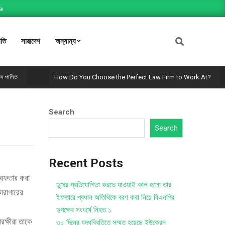
th A+ Support.
We'll be happy to help! 24x7 Support!
F
ীতি
সারাদেশ
অন্যান্য
ত
How Do You Choose the Perfect Law Firm to Work At?
Search
Search
Recent Posts
্রেফতার করা
ডুবের প্রতিযোগিতা করতে যাওয়াই কাল হলো তার
ারাগারের
ইফতারে প্রধান অতিথিকে বরণ করা নিয়ে বিএনপির
দুপক্ষের সংঘর্ষে নিহত ১
ক্ষীরা তাকে
৩০ দিনের যুদ্ধবিরতিতে সম্মত হয়েছে ইউক্রেন