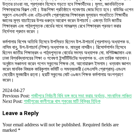
উত্তর চাওয়া নয়, প্রশ্নবান হিসেবে গড়তে হবে শিক্ষার্থীদের। মূলত, জ্ঞানভিত্তিক
শিক্ষাক্রমের বিকল্প নেই। উচ্চশিক্ষা প্রতিষ্ঠানে গবেষণায় জোর দিতে হবে। বাউবির ওপেন
স্কুলে এসএসসি এবং এইচএসসি প্রোগ্রামের শিক্ষাক্রম মূল্যায়ন পদ্ধতিতে শিক্ষার্থীর
জ্ঞানের মূল্য যাচাইয়ের উপর গুরুত্ব আরোপ করেন উপাচার্য। এজন্য তিনি জাতীয়
শিক্ষাক্রম এবং পাঠ্যপুস্তক বোর্ডের সাথে সামঞ্জস্য রেখে শিক্ষাক্রম প্রনয়ণ করার
নির্দেশনা প্রদান করেন ।
কর্মশালায় বিশেষ অতিথি হিসেবে উপস্থিত ছিলেন উপ-উপাচার্য (প্রশাসন) অধ্যাপক ড.
নাসিম বানু, উপ-উপাচার্য (শিক্ষা) অধ্যাপক ড. মাহবুবা নাসরীন। রিসোর্সপার্সন হিসেবে
ছিলেন জাতীয় শিক্ষাক্রম ও পাঠ্যপুস্তক বোর্ডের সদস্য অধ্যাপক মো. মশিউজ্জামান এবং
ঢাকা বিশ্ববিদ্যালয়ের শিক্ষা ও গবেষণা ইন্সটিটিউটের অধ্যাপক ড. এম তারিক আহসান।
অনুষ্ঠান সঞ্চালনা করেন গপেন স্কুলের শিক্ষক মো. আনোয়ারুল ইসলাম। ধন্যবাদ জ্ঞাপন
করেন মানবিক বিষয়ক কারিকুলাম কমিটি ও সমন্বয়কারী (এসএসসি প্রোগ্রাম) এমএস
মেহেরীন মুনজারীন রত্না। ছয়টি স্কুলের মোট ৩৯জন শিক্ষক কর্মশালায় অংশগ্রহণ
করেন।
2024-04-27
Previous Post:
গাজীপুরে নির্বাচনী বিধি ভঙ্গ করে সভা করায় অর্থদন্ড, সাংবাদিক লাঞ্চিত
Next Post:
গাজীপুরের কালীগঞ্জে খাস পুকুরের মাটি বিক্রির হিড়িক
Leave a Reply
Your email address will not be published.
Required fields are
marked
*