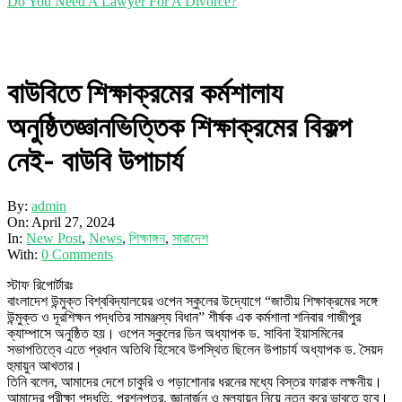
Do You Need A Lawyer For A Divorce?
বাউবিতে শিক্ষাক্রমের কর্মশালায
অনুষ্ঠিতজ্ঞানভিত্তিক শিক্ষাক্রমের বিকল্প
নেই- বাউবি উপাচার্য
By:
admin
On:
April 27, 2024
In:
New Post
,
News
,
শিক্ষাঙ্গন
,
সারাদেশ
With:
0 Comments
স্টাফ রিপোর্টারঃ
বাংলাদেশ উন্মুক্ত বিশ্ববিদ্যালয়ের ওপেন স্কুলের উদ্যোগে “জাতীয় শিক্ষাক্রমের সঙ্গে
উন্মুক্ত ও দূরশিক্ষন পদ্ধতির সামঞ্জস্য বিধান” শীর্ষক এক কর্মশালা শনিবার গাজীপুর
ক্যাম্পাসে অনুষ্ঠিত হয়। ওপেন স্কুলের ডিন অধ্যাপক ড. সাবিনা ইয়াসমিনের
সভাপতিত্বে এতে প্রধান অতিথি হিসেবে উপস্থিত ছিলেন উপাচার্য অধ্যাপক ড. সৈয়দ
হুমায়ুন আখতার।
তিনি বলেন, আমাদের দেশে চাকুরি ও পড়াশোনার ধরনের মধ্যে বিস্তর ফারাক লক্ষনীয়।
আমাদের পরীক্ষা পদ্ধতি, প্রশ্নপত্র, জ্ঞানার্জন ও মূল্যায়ন নিয়ে নতুন করে ভাবতে হবে।