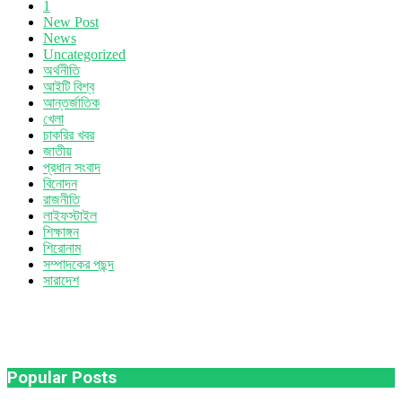
1
New Post
News
Uncategorized
অর্থনীতি
আইটি বিশ্ব
আন্তর্জাতিক
খেলা
চাকরির খবর
জাতীয়
প্রধান সংবাদ
বিনোদন
রাজনীতি
লাইফস্টাইল
শিক্ষাঙ্গন
শিরোনাম
সম্পাদকের পছন্দ
সারাদেশ
Popular Posts