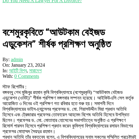
Do You Need A Lawyer For A Divorce?
বশেমুরকৃবিতে “আউটকাম বেইজড
এডুকেশন” শীর্ষক প্রশিক্ষণ অনুষ্ঠিত
By:
admin
On:
January 23, 2024
In:
আইটি বিশ্ব
,
সারাদেশ
With:
0 Comments
স্টাফ রিপোর্টার :
বঙ্গবন্ধু শেখ মুজিবুর রহমান কৃষি বিশ্ববিদ্যালয়ে (বশেমুরকৃবি) “আউটকাম বেইজড
এডুকেশন (ওবিই)” শীর্ষক প্রশিক্ষণ মঙ্গলবার সম্পন্ন হয়েছে। আইকিউএসি সেল কর্তৃক
আয়োজিত ৩ দিনের ওই প্রশিক্ষণ গত রবিবার হতে শুরু হয়। সমাপনী দিনে
বিশ্ববিদ্যালয়ের ভাইস-চ্যান্সেলর প্রফেসর ড. মো. গিয়াসউদ্দীন মিয়া প্রধান অতিথি
হিসেবে এবং ট্রেজারার প্রফেসর তোফায়েল আহমেদ বিশেষ অতিথি হিসেবে উপস্থিত
ছিলেন। প্রফেসর ড. মো. মোতাহার হোসেনের সভাপতিত্বে অনুষ্ঠিত এ প্রশিক্ষণে
রিসোর্স পারসন হিসেবে প্রশিক্ষণ প্রদান করেন কুমিল্লা বিশ্ববিদ্যালয়ের রসায়ন বিভাগের
প্রফেসর মোহাম্মদ সৈয়দুর রহমান।
প্রধান অতিথি তাঁর বক্তব্যে বলেন, এ বিশ্ববিদ্যালয়ের সুনাম সকলের সম্মিলিত প্রচেষ্টারই