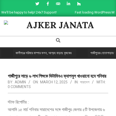
We'll be happy to help! 24x7 Support!
Fast loading WordPress Ma
AJKER
JANATA
কালীগঞ্জে সরিষার বাম্পার ফলন, আগ্রহ বাড়ছে কৃষকের
গাজীপুরের হোতাপাড়ায় যুগ
গাজীপুরে সাড়ে ৬ লাখ শিশুকে ভিটামিনএ ক্যাপসুল খাওয়ানো হবে শনিবার
BY:
ADMIN
ON:
MARCH 12, 2025
IN:
সারাদেশ
WITH:
0 COMMENTS
স্টাফ রিপোর্টার :
আগামি ১৫ মার্চ শনিবার সারাদেশের সঙ্গে গাজীপুর জেলার ৫টি উপজেলায় ৬