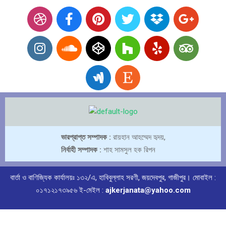
ভারপ্রাপ্ত সম্পাদক :
রায়হান আহম্মেদ হৃদয়,
নির্বাহী সম্পাদক :
শাহ সামসুল হক রিপন
বার্তা ও বাণিজ্যিক কার্যালয়ঃ ১৩২/এ, হাবিবুল্লাহ সরণী, জয়দেবপুর, গাজীপুর। মোবাইল :
০১৭১২১৭৩৯৫৬ ই-মেইল :
ajkerjanata@yahoo.com