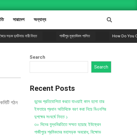
Fast loading WordPress Magazine theme with A+ Support.
ীতি
সারাদেশ
অন্যান্য
কৈরে সড়ক দুর্ঘটনায় নারী নিহত
গাজীপুর মুক্তদিবস পালিত
How Do You C
Search
Search
Recent Posts
ডুবের প্রতিযোগিতা করতে যাওয়াই কাল হলো তার
ত কমিটি গঠন
ইফতারে প্রধান অতিথিকে বরণ করা নিয়ে বিএনপির
দুপক্ষের সংঘর্ষে নিহত ১
৩০ দিনের যুদ্ধবিরতিতে সম্মত হয়েছে ইউক্রেন
গাজীপুরে শ্রমিকদের মহাসড়ক অবরোধ, বিক্ষোভ