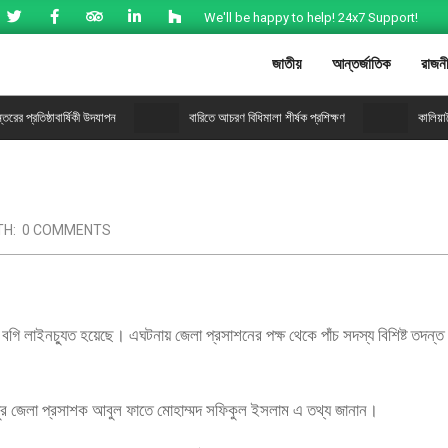
We'll be happy to help! 24x7 Support!
জাতীয়
আন্তর্জাতিক
রাজন
রের প্রতিষ্ঠাবার্ষিকী উদযাপন
বারিতে আচরণ বিধিমালা শীর্ষক প্রশিক্ষণ
কালিয়া
TH:
0 COMMENTS
গি লাইনচ্যুত হয়েছে। এঘটনায় জেলা প্রসাশনের পক্ষ থেকে পাঁচ সদস্য বিশিষ্ট তদন্
ীপুর জেলা প্রসাশক আবুল ফাতে মোহাম্মদ সফিকুল ইসলাম এ তথ্য জানান।