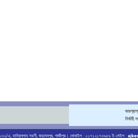
ভারপ্রাপ
নির্বাহী 
লয়ঃ ১৩২/এ, হাবিবুল্লাহ সরণী, জয়দেবপুর, গাজীপুর। মোবাইল : ০১৭১২১৭৩৯৫৬ ই-মেইল :
ajke