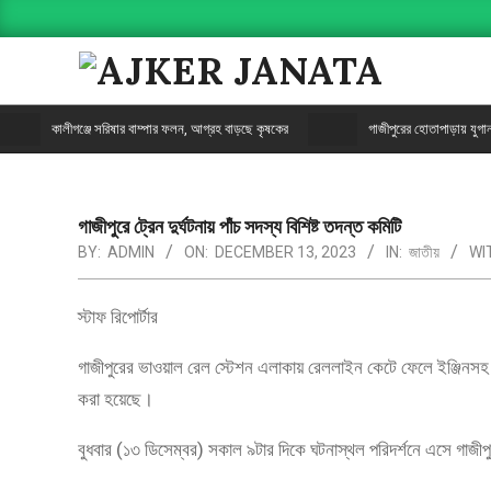
AJKER
কালীগঞ্জে সরিষার বাম্পার ফলন, আগ্রহ বাড়ছে কৃষকের
গাজীপুরের হোতাপাড়ায় যুগান্ত
JANATA
গাজীপুরে ট্রেন দুর্ঘটনায় পাঁচ সদস্য বিশিষ্ট তদন্ত কমিটি
BY:
ADMIN
ON:
DECEMBER 13, 2023
IN:
জাতীয়
WI
স্টাফ রিপোর্টার
গাজীপুরের ভাওয়াল রেল স্টেশন এলাকায় রেললাইন কেটে ফেলে ইঞ্জিনসহ ব
করা হয়েছে।
বুধবার (১৩ ডিসেম্বর) সকাল ৯টার দিকে ঘটনাস্থল পরিদর্শনে এসে গাজ