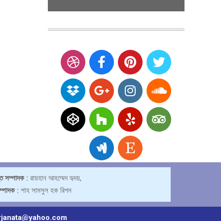
্ত সম্পাদক :
রায়হান আহম্মেদ হৃদয়,
সম্পাদক :
শাহ সামসুল হক রিপন
rjanata@yahoo.com