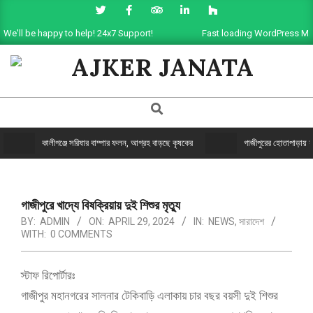
We'll be happy to help! 24x7 Support!
Fast loading WordPress Ma
AJKER
JANATA
কালীগঞ্জে সরিষার বাম্পার ফলন, আগ্রহ বাড়ছে কৃষকের
গাজীপুরের হোতাপাড়ায় যুগ
গাজীপুরে খাদ্যে বিষক্রিয়ায় দুই শিশুর মৃত্যু
BY:
ADMIN
ON:
APRIL 29, 2024
IN:
NEWS
,
সারাদেশ
WITH:
0 COMMENTS
স্টাফ রিপোর্টারঃ
গাজীপুর মহানগরের সালনার টেকিবাড়ি এলাকায় চার বছর বয়সী দুই শিশুর