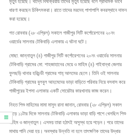
মৃত্যু হয়েছে। খাদ্যে বিষক্রিয়ায় তাদের মৃত্যু হয়েছে বলে প্রাথমিক ভাবে
ধারণা করছেন চিকিৎসকরা। রাতে তাদের মরদেহ পাশাপাশি কবরস্থানে দাফন
করা হয়েছে।
গত রোববার (২৮ এপ্রিল) সকালে গাজীপুর সিটি কর্পোরেশনের ২০নং
ওয়ার্ডের সালনার টেকিবাড়ি এলাকায় এ ঘটনা ঘটে।
মোছা. জান্নাতুল (৪) গাজীপুর সিটি কর্পোরেশনের ২০নং ওয়ার্ডের সালনার
টেকিবাড়ি গ্রামের মো. শাহজাহানের মেয়ে ও মাহিম (৪) গাইবান্ধা জেলার
ফুলছড়ি থানার হরিচন্ডী গ্রামের শাহ্ আলমের ছেলে। তিনি ওই সালনার
টেকিবাড়ি গ্রামের বুলবুল আহমেদের ভাড়া বাড়িতে পরিবার নিয়ে বসবাস করে
গাজীপুরের ইপসা এলাকার একটি সোয়েটার কারখানায় কাজ করেন।
নিহত শিশু মাহিমের মামা মাসুদ রানা জানান, রোববার (২৮ এপ্রিল) সকাল
সাড়ে ১১টার দিকে সালনার টেকিবাড়ি এলাকার ভাড়া বাড়ি পাশে খেলছিল শিশু
মাহিম ও জান্নাতুল। এসময় তারা হঠাৎই অসুস্থ হয়ে পড়েন। পরে তাদের
মাথায় পানি দেয়া হয়। অবস্থার উন্নতি না হলে তাৎক্ষণিক তাদের উদ্ধার