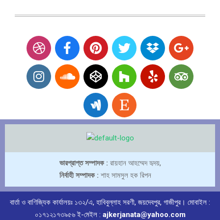
ভারপ্রাপ্ত সম্পাদক :
রায়হান আহম্মেদ হৃদয়,
নির্বাহী সম্পাদক :
শাহ সামসুল হক রিপন
বার্তা ও বাণিজ্যিক কার্যালয়ঃ ১৩২/এ, হাবিবুল্লাহ সরণী, জয়দেবপুর, গাজীপুর। মোবাইল :
০১৭১২১৭৩৯৫৬ ই-মেইল :
ajkerjanata@yahoo.com