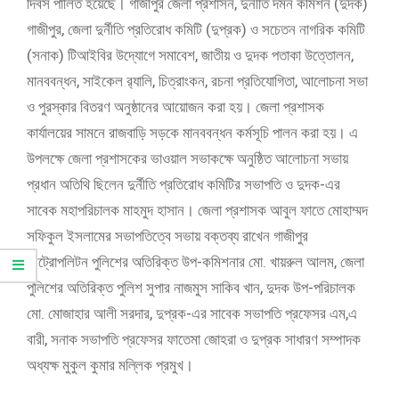
দিবস পালিত হয়েছে। গাজীপুর জেলা প্রশাসন, দুর্নীতি দমন কমিশন (দুদক)
গাজীপুর, জেলা দুর্নীতি প্রতিরোধ কমিটি (দুপ্রক) ও সচেতন নাগরিক কমিটি
(সনাক) টিআইবির উদ্যোগে সমাবেশ, জাতীয় ও দুদক পতাকা উত্তোলন,
মানববন্ধন, সাইকেল র‌্যালি, চিত্রাংকন, রচনা প্রতিযোগিতা, আলোচনা সভা
ও পুরস্কার বিতরণ অনুষ্ঠানের আয়োজন করা হয়। জেলা প্রশাসক
কার্যালয়ের সামনে রাজবাড়ি সড়কে মানববন্ধন কর্মসূচি পালন করা হয়। এ
উপলক্ষে জেলা প্রশাসকের ভাওয়াল সভাকক্ষে অনুষ্ঠিত আলোচনা সভায়
প্রধান অতিথি ছিলেন দুর্নীতি প্রতিরোধ কমিটির সভাপতি ও দুদক-এর
সাবেক মহাপরিচালক মাহমুদ হাসান। জেলা প্রশাসক আবুল ফাতে মোহাম্মদ
সফিকুল ইসলামের সভাপতিত্বে সভায় বক্তব্য রাখেন গাজীপুর
মেট্রোপলিটন পুলিশের অতিরিক্ত উপ-কমিশনার মো. খায়রুল আলম, জেলা
পুলিশের অতিরিক্ত পুলিশ সুপার নাজমুস সাকিব খান, দুদক উপ-পরিচালক
মো. মোজাহার আলী সরদার, দুপ্রক-এর সাবেক সভাপতি প্রফেসর এম,এ
বারী, সনাক সভাপতি প্রফেসর ফাতেমা জোহরা ও দুপ্রক সাধারণ সম্পাদক
অধ্যক্ষ মুকুল কুমার মল্লিক প্রমুখ।