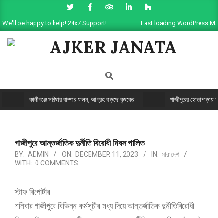
We'll be happy to help! 24x7 Support!
Fast loading WordPress Ma
AJKER
JANATA
কালীগঞ্জে সরিষার বাম্পার ফলন, আগ্রহ বাড়ছে কৃষকের
গাজীপুরের হোতাপাড়ায় যুগ
গাজীপুরে আন্তর্জাতিক দুর্নীতি বিরোধী দিবস পালিত
BY:
ADMIN
ON:
DECEMBER 11, 2023
IN:
সারাদেশ
WITH:
0 COMMENTS
স্টাফ রিপোর্টার
শনিবার গাজীপুরে বিভিন্ন কর্মসূচীর মধ্য দিয়ে আন্তর্জাতিক দুর্নীতিবিরোধী