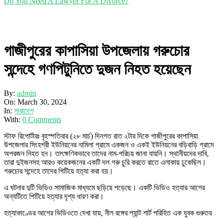
Do You Need A Lawyer For A Divorce?
গাজীপুরের কাপাসিয়া উপজেলায় গরুচোর
সন্দেহে গণপিটুনিতে দুজন নিহত হয়েছেন
By:
admin
On:
March 30, 2024
In:
সারাদেশ
With:
0 Comments
স্টাফ রিপোর্টারঃ বৃহস্পতিবার (২৮ মার্চ) দিনগত রাত ২টার দিকে গাজীপুরের কাপাসিয়া
উপজেলার সিংহশ্রী ইউনিয়নের নামিলা গ্রামে একজন ও একই ইউনিয়নের বড়িবাড়ি গ্রামে
অপরজন নিহত হন। তাৎক্ষণিকভাবে তাদের নাম-পরিচয় জানা যায়নি। স্থানীয়দের দাবি,
তারা দুইজনসহ আরও কয়েকজনের একটি দল গরু চুরি করতে রাতে এলাকায় ঢুকেছিল।
গরুচোর সন্দেহে তাদের পিটিয়ে হত্যা করা হয়।
এ ঘটনার দুটি ভিডিও সামাজিক মাধ্যমে ছড়িয়ে পড়েছে। একটি ভিডিও হত্যার আগের
অন্যটিতে পিটিয়ে হত্যার দৃশ্য ধারণ করা।
হত্যাকাণ্ডের আগের ভিডিওতে দেখা যায়, নীল রঙ্গের প্যান্ট শার্ট পরিহিত এক যুবক গুরুতর