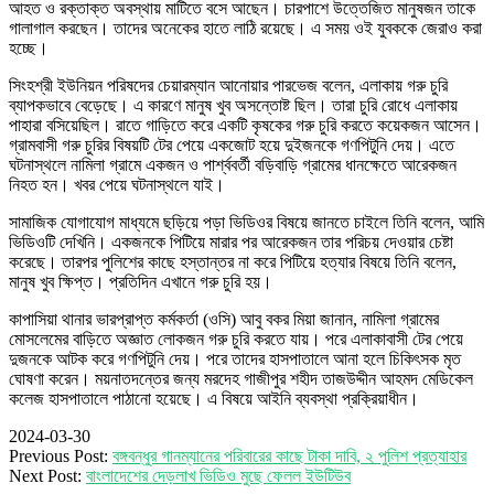
আহত ও রক্তাক্ত অবস্থায় মাটিতে বসে আছেন। চারপাশে উত্তেজিত মানুষজন তাকে
গালাগাল করছেন। তাদের অনেকের হাতে লাঠি রয়েছে। এ সময় ওই যুবককে জেরাও করা
হচ্ছে।
সিংহশ্রী ইউনিয়ন পরিষদের চেয়ারম্যান আনোয়ার পারভেজ বলেন, এলাকায় গরু চুরি
ব্যাপকভাবে বেড়েছে। এ কারণে মানুষ খুব অসন্তোষ্ট ছিল। তারা চুরি রোধে এলাকায়
পাহারা বসিয়েছিল। রাতে গাড়িতে করে একটি কৃষকের গরু চুরি করতে কয়েকজন আসেন।
গ্রামবাসী গরু চুরির বিষয়টি টের পেয়ে একজোট হয়ে দুইজনকে গণপিটুনি দেয়। এতে
ঘটনাস্থলে নামিলা গ্রামে একজন ও পার্শ্ববর্তী বড়িবাড়ি গ্রামের ধানক্ষেতে আরেকজন
নিহত হন। খবর পেয়ে ঘটনাস্থলে যাই।
সামাজিক যোগাযোগ মাধ্যমে ছড়িয়ে পড়া ভিডিওর বিষয়ে জানতে চাইলে তিনি বলেন, আমি
ভিডিওটি দেখিনি। একজনকে পিটিয়ে মারার পর আরেকজন তার পরিচয় দেওয়ার চেষ্টা
করেছে। তারপর পুলিশের কাছে হস্তান্তর না করে পিটিয়ে হত্যার বিষয়ে তিনি বলেন,
মানুষ খুব ক্ষিপ্ত। প্রতিদিন এখানে গরু চুরি হয়।
কাপাসিয়া থানার ভারপ্রাপ্ত কর্মকর্তা (ওসি) আবু বকর মিয়া জানান, নামিলা গ্রামের
মোসলেমের বাড়িতে অজ্ঞাত লোকজন গরু চুরি করতে যায়। পরে এলাকাবাসী টের পেয়ে
দুজনকে আটক করে গণপিটুনি দেয়। পরে তাদের হাসপাতালে আনা হলে চিকিৎসক মৃত
ঘোষণা করেন। ময়নাতদন্তের জন্য মরদেহ গাজীপুর শহীদ তাজউদ্দীন আহমদ মেডিকেল
কলেজ হাসপাতালে পাঠানো হয়েছে। এ বিষয়ে আইনি ব্যবস্থা প্রক্রিয়াধীন।
2024-03-30
Previous Post:
বঙ্গবন্ধুর গানম্যানের পরিবারের কাছে টাকা দাবি, ২ পুলিশ প্রত্যাহার
Next Post:
বাংলাদেশের দেড়লাখ ভিডিও মুছে ফেলল ইউটিউব