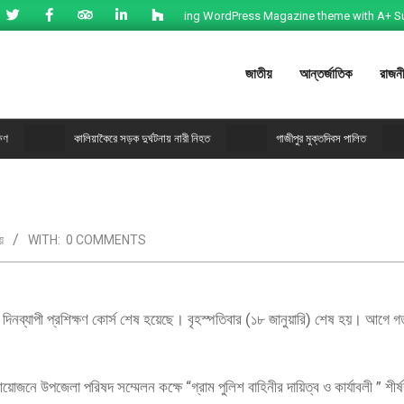
Fast loading WordPress Magazine theme with A+ Support
জাতীয়
আন্তর্জাতিক
রাজন
কালিয়াকৈরে সড়ক দুর্ঘটনায় নারী নিহত
গাজীপুর মুক্তদিবস পালিত
য়
WITH:
0 COMMENTS
৩ দিনব্যাপী প্রশিক্ষণ কোর্স শেষ হয়েছে। বৃহস্পতিবার (১৮ জানুয়ারি) শেষ হয়। আগে গত
নে উপজেলা পরিষদ সম্মেলন কক্ষে “গ্রাম পুলিশ বাহিনীর দায়িত্ব ও কার্যাবলী ” শীর্