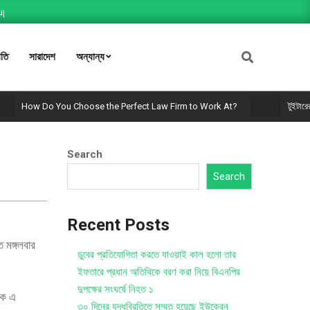
.
We'll be happy to help! 24x7 Support!
Fast loading W
ীতি
সারাদেশ
অন্যান্য
How Do You Choose the Perfect Law Firm to Work At?
টুইটারের লোগো 
Search
Search
Recent Posts
 মঙ্গলবার
ডুবের প্রতিযোগিতা করতে যাওয়াই কাল হলো তার
ইফতারে প্রধান অতিথিকে বরণ করা নিয়ে বিএনপির
দুপক্ষের সংঘর্ষে নিহত ১
ষক এ
৩০ দিনের যুদ্ধবিরতিতে সম্মত হয়েছে ইউক্রেন