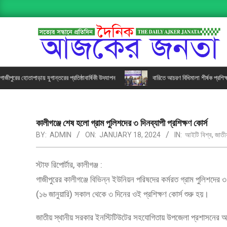
AJKER
র হোতাপাড়ায় যুগান্তরের প্রতিষ্ঠাবার্ষিকী উদযাপন
বারিতে আচরণ বিধিমালা শীর্ষক প্রশিক্ষণ
JANATA
কালীগঞ্জে শেষ হলো গ্রাম পুলিশদের ৩ দিনব্যাপী প্রশিক্ষণ কোর্স
BY:
ADMIN
ON:
JANUARY 18, 2024
IN:
আইটি বিশ্ব
,
জাতী
স্টাফ রিপোর্টার, কালীগঞ্জ :
গাজীপুরের কালীগঞ্জে বিভিন্ন ইউনিয়ন পরিষদের কর্মরত গ্রাম পুলিশদের 
(১৬ জানুয়ারি) সকাল থেকে ৩ দিনের ওই প্রশিক্ষণ কোর্স শুরু হয়।
জাতীয় স্থানীয় সরকার ইনস্টিটিউটের সহযোগিতায় উপজেলা প্রশাসনের আয়োজ