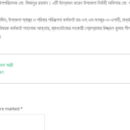
উপপরিচালক মো. মিজানুর রহমান। এটি উদ্বোধন করেন উপজেলা নির্বাহী অফিসার মো.
দিন, উপজেলা স্বাস্থ্য ও পরিবার পরিকল্পনা কর্মকর্তা ডাঃ এস.এম মনজুর-এ-এলাহী, মাধ্যম
 বিষয়ক কর্মকর্তা শাহানাজ আক্তার, ব্যানবেইজের সহকারী প্রোগ্রামার উজ্জ্বল কুমার শ
।
য়ক মন্ত্রী
তরণ
 are marked
*