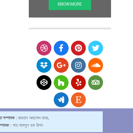
KNOW MORE
্ত সম্পাদক :
রায়হান আহম্মেদ হৃদয়,
সম্পাদক :
শাহ সামসুল হক রিপন