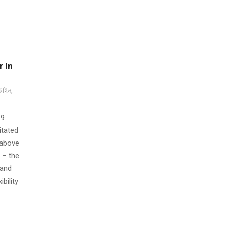
 In
্টাইল
,
19
itated
 above
 – the
 and
bility