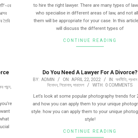
to hire the right lawyer. There are many types of la
িটি’-এর
who specialise in different areas of law, and not al
ক্সের
them will be appropriate for your case. In this articl
ের তৈরি
will discuss the different types of
CONTINUE READING
orce
Do You Need A Lawyer For A Divorce?
BY:
ADMIN
ON:
APRIL 22, 2022
IN:
অর্থনীতি
,
প্রধান
বিনোদন
,
শিরোনাম
,
সারাদেশ
WITH:
0 COMMENTS
ের পছন্দ
,
Let’s look at some popular photography trends for
you’re
and how you can apply them to your unique photog
r want
style. how you can apply them to your unique photo
 what
style!
ucial
CONTINUE READING