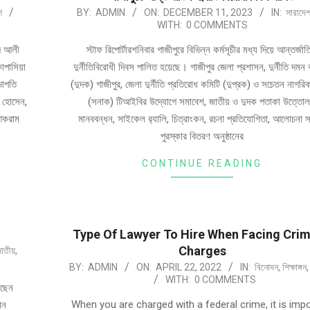
শ
BY:
ADMIN
ON:
DECEMBER 11, 2023
IN:
সারাদে
WITH:
0 COMMENTS
মদ আলী
স্টাফ রিপোর্টারশনিবার গাজীপুরে বিভিন্ন কর্মসূচীর মধ্য দিয়ে আন্তর্জা
াপাসিয়া
দুর্নীতিবিরোধী দিবস পালিত হয়েছে। গাজীপুর জেলা প্রশাসন, দুর্নীতি দম
ভাপতি
(দুদক) গাজীপুর, জেলা দুর্নীতি প্রতিরোধ কমিটি (দুপ্রক) ও সচেতন নাগরি
ত হোসেন,
(সনাক) টিআইবির উদ্যোগে সমাবেশ, জাতীয় ও দুদক পতাকা উত্তোল
আকরাম
মানববন্ধন, সাইকেল র‌্যালি, চিত্রাংকন, রচনা প্রতিযোগিতা, আলোচনা 
পুরস্কার বিতরণ অনুষ্ঠানের
CONTINUE READING
Type Of Lawyer To Hire When Facing Crim
Charges
াতীয়
,
BY:
ADMIN
ON:
APRIL 22, 2022
IN:
বিনোদন
,
শিক্ষাঙ্গন
WITH:
0 COMMENTS
েছেন
When you are charged with a federal crime, it is imp
ান