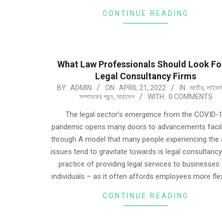
CONTINUE READING
What Law Professionals Should Look For
Legal Consultancy Firms
BY:
ADMIN
ON:
APRIL 21, 2022
IN:
জাতীয়
,
লাইফস
সম্পাদকের পছন্দ
,
সারাদেশ
WITH:
0 COMMENTS
The legal sector’s emergence from the COVID-
pandemic opens many doors to advancements facil
through A model that many people experiencing the
issues tend to gravitate towards is legal consultancy
practice of providing legal services to businesses
individuals – as it often affords employees more flexi
CONTINUE READING