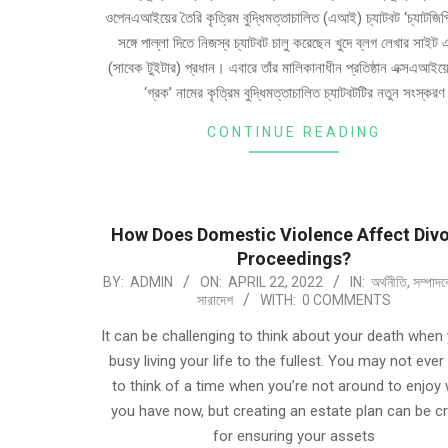
ওপেনএআইয়ের তৈরি কৃত্রিম বুদ্ধিমত্তাচালিত (এআই) চ্যাটবট ‘চ্যাটজিপ
সঙ্গে পাল্লা দিতে নিজস্ব চ্যাটবট চালু করেছেন খুদে ব্লগ লেখার সাইট এ
(সাবেক টুইটার) প্রধান। এবারে তাঁর মালিকানাধীন প্রতিষ্ঠান এক্সএআইয়
‘গ্রক’ নামের কৃত্রিম বুদ্ধিমত্তাচালিত চ্যাটবটটির নতুন সংস্করণ
CONTINUE READING
How Does Domestic Violence Affect Div
Proceedings?
BY:
ADMIN
ON:
APRIL 22, 2022
IN:
অর্থনীতি
,
সম্পাদক
সারাদেশ
WITH:
0 COMMENTS
It can be challenging to think about your death when 
busy living your life to the fullest. You may not eve
to think of a time when you’re not around to enjoy
you have now, but creating an estate plan can be cr
for ensuring your assets