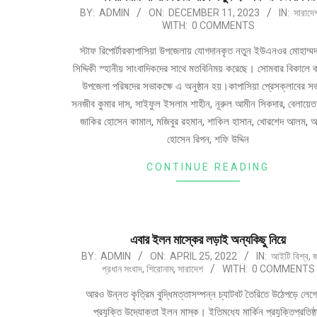
BY:
ADMIN
ON:
DECEMBER 11, 2023
IN:
সারাদে
WITH:
0 COMMENTS
স্টাফ রিপোর্টারকাপাসিয়া উপজেলায় যোগদানকৃত নতুন ইউএনওর মোহাম্
সিদ্দিকী স্হানীয় সাংবাদিকদের সাথে মতবিনিময় করেছে। সোমবার বিকালে ক
উপজেলা পরিষদের সভাকক্ষে এ অনুষ্ঠান হয়।কাপাসিয়া প্রেসক্লাবের স
সনজীব কুমার দাস, সাইফুল ইসলাম শাহীন, নূরুল আমীন সিকদার, বেলায়ে
জাকির হোসেন কামাল, মজিবুর রহমান, শাকিল হাসান, খোরশেদ আলম, 
হোসেন রিপন, শফি উদ্দিন
CONTINUE READING
এবার ইলন মাস্কের লড়াই অন্যকিছু নিয়ে
BY:
ADMIN
ON:
APRIL 25, 2022
IN:
আইটি বিশ্ব
,
জ
প্রধান সংবাদ
,
শিরোনাম
,
সারাদেশ
WITH:
0 COMMENTS
আরও উন্নত কৃত্রিম বুদ্ধিমত্তাসম্পন্ন চ্যাটবট তৈরিতে উঠেপড়ে লেগ
প্রযুক্তি উদ্যোক্তা ইলন মাস্ক। ইতিমধ্যে মার্কিন প্রযুক্তিপ্রতিষ্ঠ