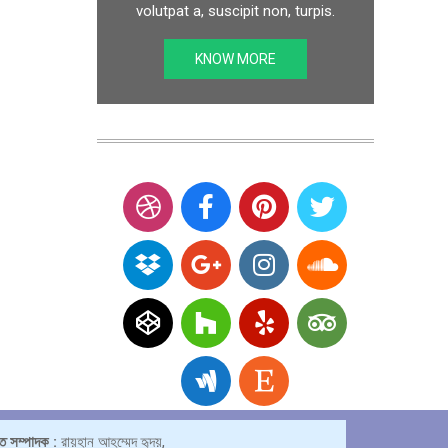
volutpat a, suscipit non, turpis.
KNOW MORE
্ত সম্পাদক :
রায়হান আহম্মেদ হৃদয়,