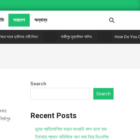
Fast loading WordPress Magazine theme with A+ Support.
ীতি
সারাদেশ
অন্যান্য
কৈরে সড়ক দুর্ঘটনায় নারী নিহত
গাজীপুর মুক্তদিবস পালিত
How Do You C
Search
Search
করায়
Recent Posts
র্জাপুর
ডুবের প্রতিযোগিতা করতে যাওয়াই কাল হলো তার
ইফতারে প্রধান অতিথিকে বরণ করা নিয়ে বিএনপির