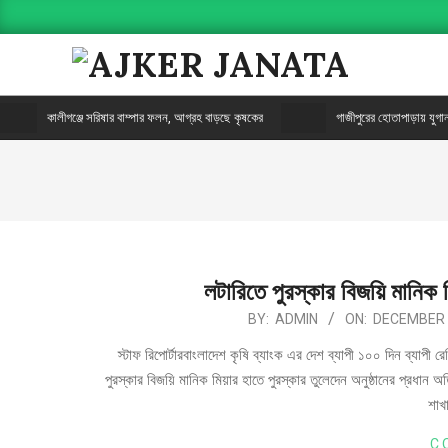
AJKER
কালীগঞ্জে সরিষার বাম্পার ফলন, আগ্রহ বাড়ছে কৃষকের
গাজীপুরের হোতাপাড়ায় যুগান্ত
JANATA
লটারিতে পুরস্কার বিজয়ি মানিক
BY:
ADMIN
ON:
DECEMBER 
স্টাফ রিপোর্টারবাংলাদেশ কৃষি ব্যাংক এর দেশ ব্যাপী ১০০ দিন ব্যাপী রেমি
পুরস্কার বিজয়ি মানিক মিয়ার হাতে পুরস্কার তুলেদেন অনুষ্ঠানের প্রধান 
শাখ
C