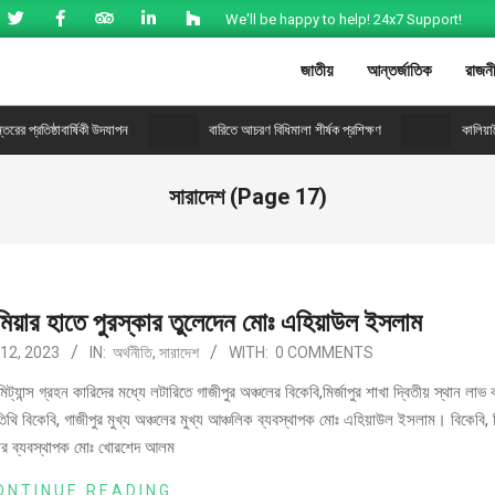
We'll be happy to help! 24x7 Support!
জাতীয়
আন্তর্জাতিক
রাজন
রের প্রতিষ্ঠাবার্ষিকী উদযাপন
বারিতে আচরণ বিধিমালা শীর্ষক প্রশিক্ষণ
কালিয়া
সারাদেশ
(Page 17)
 মিয়ার হাতে পুরস্কার তুলেদেন মোঃ এহিয়াউল ইসলাম
12, 2023
IN:
অর্থনীতি
,
সারাদেশ
WITH:
0 COMMENTS
ট্যান্স গ্রহন কারিদের মধ্যে লটারিতে গাজীপুর অঞ্চলের বিকেবি,মির্জাপুর শাখা দ্বিতীয় স্থান লাভ 
অতিথি বিকেবি, গাজীপুর মুখ্য অঞ্চলের মুখ্য আঞ্চলিক ব্যবস্থাপক মোঃ এহিয়াউল ইসলাম। বিকেবি, মি
ার ব্যবস্থাপক মোঃ খোরশেদ আলম
ONTINUE READING