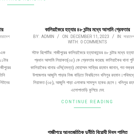
ার
কালিয়াকৈরে হত্যার ৪৮ ঘন্টার মধ্যে আসামি গ্রেফতার
সারাদেশ
BY:
ADMIN
ON:
DECEMBER 11, 2023
IN:
সারাদে
WITH:
0 COMMENTS
র এক
স্টাফ রিপোর্টার :গাজীপুরের কালিয়াকৈরে হত্যাকান্ডের ৪৮ ঘন্টার মধ্যে হত্যা
১১টার
প্রধান আসামি লিয়াকত(৩৫) কে গ্রেফতার করেছে কালিয়াকৈর থানা পু
জীপুরের
কালিয়াকৈর থানার ওসি(তদন্ত) মোহাম্মদ সাব্বির রহমান জানান, গত শুক্রব
তিনি
উপজেলার আজুলি পাড়ার নিজ বাড়িতে ফিরছিলেন খলিলুর রহমান।পথিমধ্যে
পলিটনের
লিয়াকত (৩৫), আজুলি পাড়া এলাকার সামসুল হকের ছেলে। খলিলুর রহ
এলোপাতাড়ি কুপিয়ে দেহ
CONTINUE READING
গাজীপুরে আন্তর্জাতিক দুর্নীতি বিরোধী দিবস পালিত