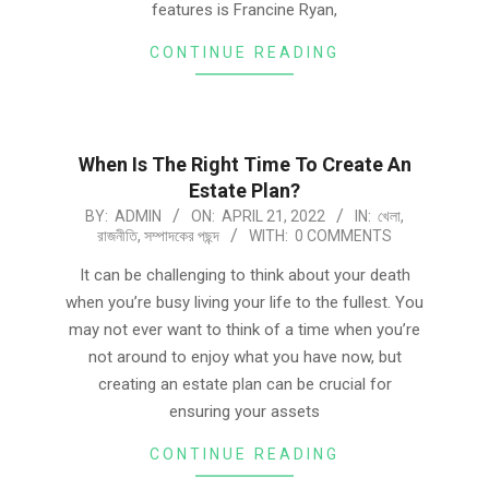
features is Francine Ryan,
CONTINUE READING
When Is The Right Time To Create An
Estate Plan?
BY:
ADMIN
ON:
APRIL 21, 2022
IN:
খেলা
,
রাজনীতি
,
সম্পাদকের পছন্দ
WITH:
0 COMMENTS
It can be challenging to think about your death
when you’re busy living your life to the fullest. You
may not ever want to think of a time when you’re
not around to enjoy what you have now, but
creating an estate plan can be crucial for
ensuring your assets
CONTINUE READING