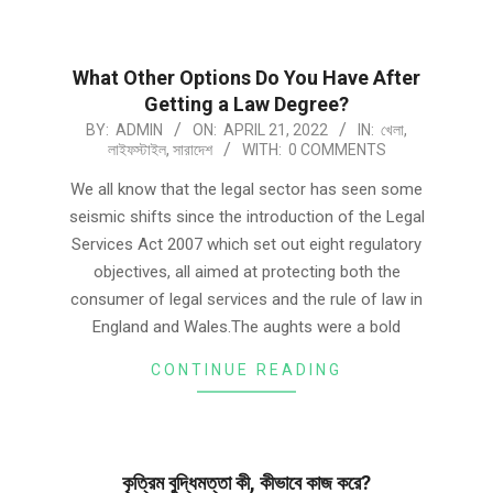
What Other Options Do You Have After
Getting a Law Degree?
BY:
ADMIN
ON:
APRIL 21, 2022
IN:
খেলা
,
লাইফস্টাইল
,
সারাদেশ
WITH:
0 COMMENTS
We all know that the legal sector has seen some
seismic shifts since the introduction of the Legal
Services Act 2007 which set out eight regulatory
objectives, all aimed at protecting both the
consumer of legal services and the rule of law in
England and Wales.The aughts were a bold
CONTINUE READING
কৃত্রিম বুদ্ধিমত্তা কী, কীভাবে কাজ করে?